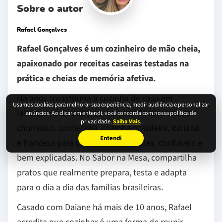
Sobre o autor
Rafael Gonçalves
Rafael Gonçalves é um cozinheiro de mão cheia,
apaixonado por receitas caseiras testadas na
prática e cheias de memória afetiva.
Há anos transforma a cozinha de casa em
Usamos cookies para melhorar sua experiência, medir audiência e personalizar
laboratório de sabores, estudando técnicas de
anúncios. Ao clicar em entendi, você concorda com nossa política de
privacidade.
Saiba Mais
.
churrasco, confeitaria, cozinha brasileira, italiana
Entendi
e francesa para criar receitas simples, confiáveis e
bem explicadas. No Sabor na Mesa, compartilha
pratos que realmente prepara, testa e adapta
para o dia a dia das famílias brasileiras.
Casado com Daiane há mais de 10 anos, Rafael