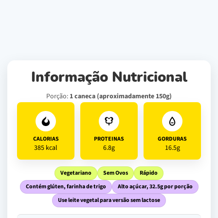
Informação Nutricional
Porção:
1 caneca (aproximadamente 150g)
CALORIAS
PROTEINAS
GORDURAS
385 kcal
6.8g
16.5g
Vegetariano
Sem Ovos
Rápido
Contém glúten, farinha de trigo
Alto açúcar, 32.5g por porção
Use leite vegetal para versão sem lactose