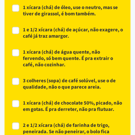
1 xícara (chá) de óleo, use o neutro, mas se
tiver de girassol, é bom também.
1 e 1/2 xícara (chá) de açúcar, não exagere, o
café já traz amargor.
1 xícara (chá) de água quente, não
fervendo, só bem quente. É pra extrair o
café, não cozinhar.
3 colheres (sopa) de café solúvel, use o de
qualidade, não o que parece areia.
1 xícara (chá) de chocolate 50%, picado, não
em gotas. É pra derreter, não pra flutuar.
2 e 1/2 xícara (chá) de farinha de trigo,
peneirada. Se não peneirar, o bolo fica