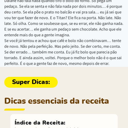
Daiane não fala nada quando tiro o bolo do forno. Só pega um
pedaço. Se ela se senta e não fala nada por dois minutos… é porque
deu certo. Se ela põe o prato no balcão e vai pra sala… eu já sei que
vou ter que fazer de novo. E o Titan? Ele fica na porta. Não late. Não
late. Só olha. Como se soubesse que, se eu errar, ele não ganha nada.
E se eu acertar… ele ganha um pedaço sem chocolate. Acho que ele
entende mais do que a gente imagina.
Se você já tentou e achou que café e bolo não combinavam… tente
de novo. Não pela perfeição. Mas pelo jeito. Se der certo, me conta.
Se der errado… também me conta. Eu já fiz bolo que parecia pão
torrado. E ainda assim, voltei. Porque o melhor bolo não é o que sai
perfeito. É o que a gente faz de novo, mesmo depois de errar.
Dicas essenciais da receita
Índice da Receita: