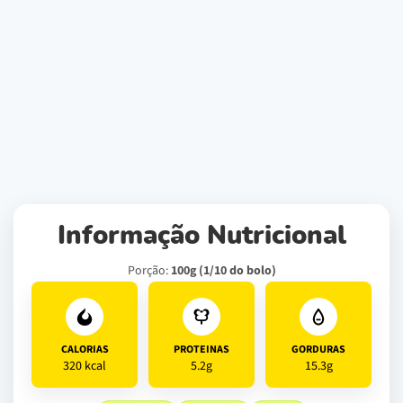
Informação Nutricional
Porção:
100g (1/10 do bolo)
CALORIAS
PROTEINAS
GORDURAS
320 kcal
5.2g
15.3g