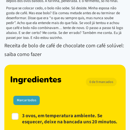
depois dos ovos batidos. A farinha, peneirada. E o fermento, só no final.
Porque se colocar cedo, o bolo não sobe. Só desiste. Minha esposa não
gosta de café. Mas esse bolo? Ela comeu metade antes de eu terminar de
desenformar. Disse que era “o que eu sempre quis, mas nunca soube
pedir”. Acho que ela entende mais do que fala. Se você já tentou e achou
que café e bolo não combinavam… tente de novo. O passo a passo tá logo
abaixo. E se der certo? Me conta. Se der errado? Também me conta. Eu já
passei por isso. E não estou sozinho.
Receita de bolo de café de chocolate com café solúvel:
saiba como fazer
Ingredientes
0 de 9 marcados
Marcar todos
3 ovos, em temperatura ambiente. Se
esquecer, deixe na bancada uns 20 minutos.