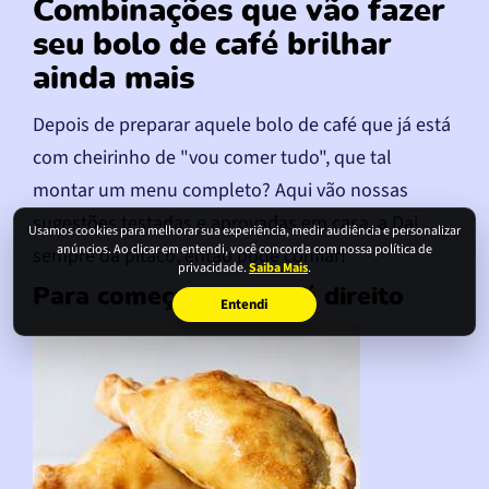
Combinações que vão fazer
seu bolo de café brilhar
ainda mais
Depois de preparar aquele bolo de café que já está
com cheirinho de "vou comer tudo", que tal
montar um menu completo? Aqui vão nossas
sugestões testadas e aprovadas em casa, a Dai
Usamos cookies para melhorar sua experiência, medir audiência e personalizar
anúncios. Ao clicar em entendi, você concorda com nossa política de
sempre dá pitaco, então pode confiar!
privacidade.
Saiba Mais
.
Para começar com o pé direito
Entendi