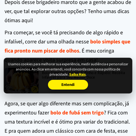
Depois desse brigadeiro maroto que a gente acabou de
ver, que tal explorar outras opções? Tenho umas dicas
ótimas aqui!
Pra começar, se você tá precisando de algo rápido e
infalível, corre dar uma olhada nesse
bolo simples que
fica pronto num piscar de olhos
. É meu coringa
quando aparece visita surpresa em casa!
Usamos cookies para melhorar sua experiência, medir audiência e personalizar
anúncios. Ao clicar em entendi, você concorda com nossa política de
Bolo Simples Caseiro, Fofinho e Rápido: Receita
privacidade.
Saiba Mais
.
Infalível para Seu Melhor Doce
Entendi
Agora, se quer algo diferente mas sem complicação, já
experimentou fazer
bolo de fubá sem trigo
? Fica com
uma textura incrível e é ótimo pra variar do tradicional.
E pra quem adora um clássico com cara de festa, esse