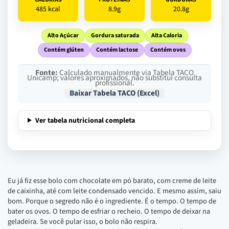
485 kcal
8.9g
20.8g
Alto Açúcar
Gordura saturada
Alta Caloria
Contém glúten
Contém lactose
Contém ovos
Fonte:
Calculado manualmente via Tabela TACO
Unicamp; valores aproximados, não substitui consulta
profissional.
Baixar Tabela TACO (Excel)
Ver tabela nutricional completa
Eu já fiz esse bolo com chocolate em pó barato, com creme de leite
de caixinha, até com leite condensado vencido. E mesmo assim, saiu
bom. Porque o segredo não é o ingrediente. É o tempo. O tempo de
bater os ovos. O tempo de esfriar o recheio. O tempo de deixar na
geladeira. Se você pular isso, o bolo não respira.