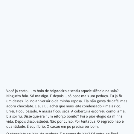
Você já cortou um bolo de brigadeiro e sentiu aquele silêncio na sala?
Ninguém fala. Só mastiga. E depois… só pede mais um pedaço. Eu já fiz
um desses. Foi no aniversário da minha esposa. Ela não gosta de café, mas
adora chocolate. E eu? Eu achei que mais leite condensado = mais rico.
Errei. Ficou pesado. A massa ficou seca. A cobertura escorreu como lama.
Ela sorriu. Disse que era “um esforço bonito”. Foi o pior elogio da minha
vida. Depois disso, estudei. Não por curso. Por tentativa. O segredo não é
quantidade. É equilíbrio. O cacau em pó precisa ser bom.
O chocolate ao leite, de verdade. E o creme de leite? Só entra no final.