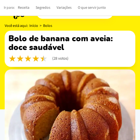
Ir para:
Receita
Segredos
Variações
O que servir junto
Você está aqui:
Início
>
Bolos
bolo de banana com aveia:
doce saudável
(28 votos)