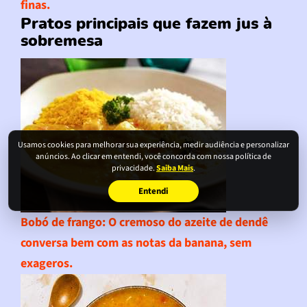
finas.
Pratos principais que fazem jus à
sobremesa
Usamos cookies para melhorar sua experiência, medir audiência e personalizar
anúncios. Ao clicar em entendi, você concorda com nossa política de
privacidade.
Saiba Mais
.
Entendi
Bobó de frango
: O cremoso do azeite de dendê
conversa bem com as notas da banana, sem
exageros.