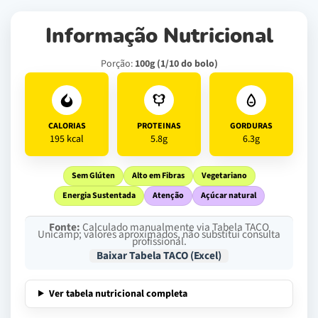
Informação Nutricional
Porção:
100g (1/10 do bolo)
CALORIAS
PROTEINAS
GORDURAS
195 kcal
5.8g
6.3g
Sem Glúten
Alto em Fibras
Vegetariano
Energia Sustentada
Atenção
Açúcar natural
Fonte:
Calculado manualmente via Tabela TACO
Unicamp; valores aproximados, não substitui consulta
profissional.
Baixar Tabela TACO (Excel)
Ver tabela nutricional completa