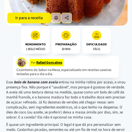
Ir para a receita
RENDIMENTO
PREPARAÇÃO
DIFICULDADE
1 BOLO MÉDIO
30 MIN
FÁCIL
Rafael Gonçalves
Por
Cozinheiro do Sabor na Mesa, especializado em receitas caseiras
testadas para o dia a dia.
Esse
bolo de banana com aveia
entrou na minha rotina por acaso, e virou
presença fixa. Não porque é “saudável”, mas porque é gostoso de verdade.
A aveia dá uma textura densa na medida, quase como um bolo de café da
manhã francês, e a banana madura faz todo o trabalho doce sem precisar
de açúcar refinado. Já fiz dezenas de versões até chegar nessa: sem
complicação, sem ingredientes esotéricos, só o que tenho na despensa. O
óleo de coco (ou azeite, se preferir) deixa a massa úmida por dias, sim, se
sobrar. E a canela? Ela não é opcional na minha casa.
É quase um ingrediente principal. O legal é que dá pra personalizar sem
medo. Castanhas picadas, sementes ou até um fio de mel na hora de servir