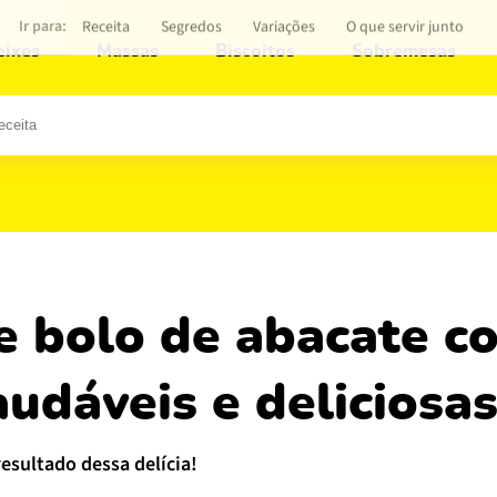
Ir para:
Receita
Segredos
Variações
O que servir junto
eixes
Massas
Biscoitos
Sobremesas
udáveis e deliciosa
resultado dessa delícia!