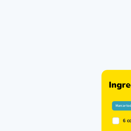
Ingre
Marcar to
6 c