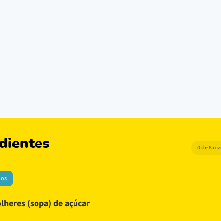
dientes
0 de 8 m
dos
olheres (sopa) de açúcar