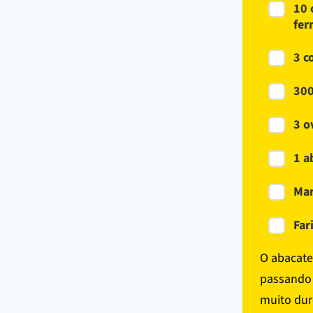
10 
fer
3 c
300
3 o
1 a
Mar
Far
O abacate
passando 
muito duro