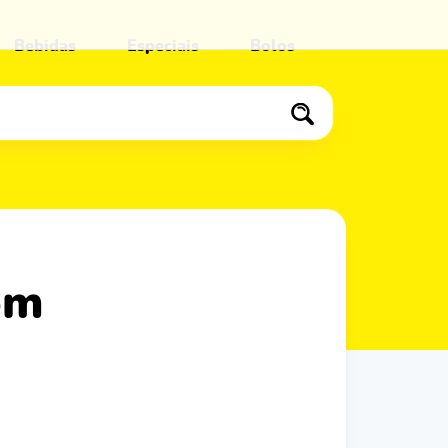
Bebidas
Especiais
Bolos
s