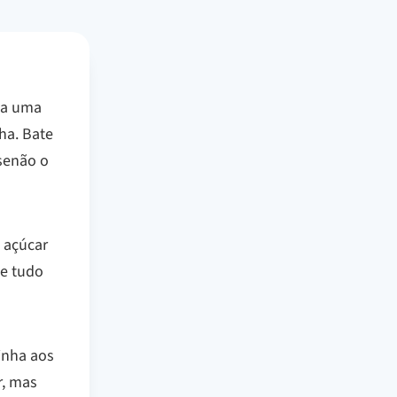
ega uma
ha. Bate
 senão o
o açúcar
te tudo
inha aos
r, mas