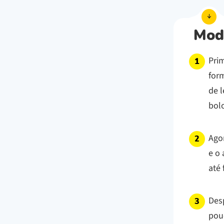
Mod
Prim
for
de l
bol
Agor
e o 
até 
Desp
pou