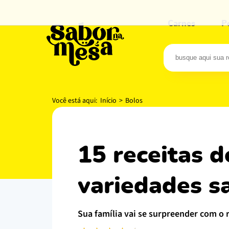
Carnes
P
Você está aqui:
Início
>
Bolos
15 receitas de bolo de abacate com
variedades sa
sua família vai se surpreender com o 