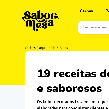
Carnes
P
Você está aqui:
Início
>
Bolos
19 receitas de bolo confeitado muito bonitos
e saborosos
os bolos decorados trazem um toque de capricho para as datas especiais. confira diversas opções, das mais simples as mais
elaboradas para conquistar clientes e 