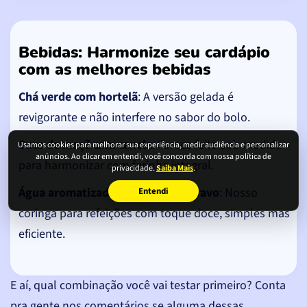
Bebidas: Harmonize seu cardápio
com as melhores bebidas
Chá verde com hortelã
: A versão gelada é
revigorante e não interfere no sabor do bolo.
Suco de maçã com canela
: Parece feito sob medida
Usamos cookies para melhorar sua experiência, medir audiência e personalizar
anúncios. Ao clicar em entendi, você concorda com nossa política de
para harmonizar com farinha integral.
privacidade.
Saiba Mais
.
Água aromatizada com laranja e cravo
: Nosso
Entendi
coringa para refeições com toque doce, simples mas
eficiente.
E aí, qual combinação você vai testar primeiro? Conta
pra gente nos comentários se alguma dessas