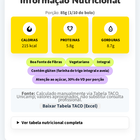
Informação Nutricional
Porção:
85g (1/10 do bolo)
CALORIAS
PROTEINAS
GORDURAS
215 kcal
5.8g
8.7g
Boa Fonte de Fibras
Vegetariano
Integral
Contém glúten (farinha de trigo integral e aveia)
Atenção ao açúcar, 30% do VD por porção
Fonte:
Calculado manualmente via Tabela TACO
Unicamp; valores aproximados, não substitui consulta
profissional.
Baixar Tabela TACO (Excel)
Ver tabela nutricional completa