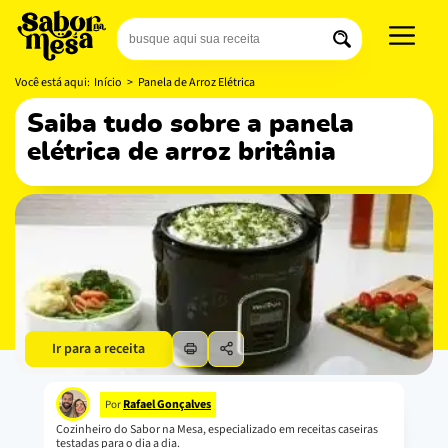
Você está aqui:
Início
>
Panela de Arroz Elétrica
saiba tudo sobre a panela
elétrica de arroz britânia
Ir para a receita
Rafael Gonçalves
Por
Cozinheiro do Sabor na Mesa, especializado em receitas caseiras
testadas para o dia a dia.