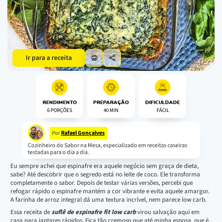
Ir para a receita
RENDIMENTO
PREPARAÇÃO
DIFICULDADE
6 PORÇÕES
40 MIN
FÁCIL
Rafael Gonçalves
Por
Cozinheiro do Sabor na Mesa, especializado em receitas caseiras
testadas para o dia a dia.
Eu sempre achei que espinafre era aquele negócio sem graça de dieta,
sabe? Até descobrir que o segredo está no leite de coco. Ele transforma
completamente o sabor. Depois de testar várias versões, percebi que
refogar rápido o espinafre mantém a cor vibrante e evita aquele amargor.
A farinha de arroz integral dá uma textura incrível, nem parece low carb.
Essa receita de
suflê de espinafre fit low carb
virou salvação aqui em
casa para jantares rápidos. Fica tão cremoso que até minha esposa, que é