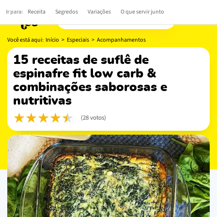
Ir para:
Receita
Segredos
Variações
O que servir junto
Você está aqui:
Início
>
Especiais
>
Acompanhamentos
15 receitas de suflê de
espinafre fit low carb &
combinações saborosas e
nutritivas
(28 votos)