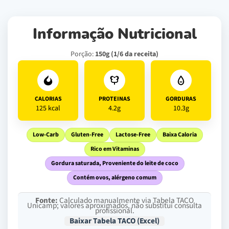
Informação Nutricional
Porção:
150g (1/6 da receita)
CALORIAS
PROTEINAS
GORDURAS
125 kcal
4.2g
10.3g
Low-Carb
Gluten-Free
Lactose-Free
Baixa Caloria
Rico em Vitaminas
Gordura saturada, Proveniente do leite de coco
Contém ovos, alérgeno comum
Fonte:
Calculado manualmente via Tabela TACO
Unicamp; valores aproximados, não substitui consulta
profissional.
Baixar Tabela TACO (Excel)