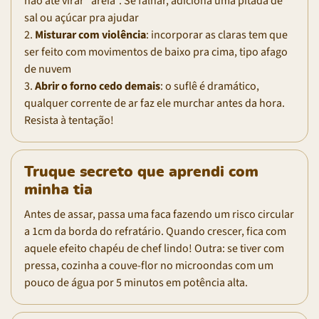
não até virar "areia". Se falhar, adiciona uma pitada de
sal ou açúcar pra ajudar
2.
Misturar com violência
: incorporar as claras tem que
ser feito com movimentos de baixo pra cima, tipo afago
de nuvem
3.
Abrir o forno cedo demais
: o suflê é dramático,
qualquer corrente de ar faz ele murchar antes da hora.
Resista à tentação!
Truque secreto que aprendi com
minha tia
Antes de assar, passa uma faca fazendo um risco circular
a 1cm da borda do refratário. Quando crescer, fica com
aquele efeito chapéu de chef lindo! Outra: se tiver com
pressa, cozinha a couve-flor no microondas com um
pouco de água por 5 minutos em potência alta.