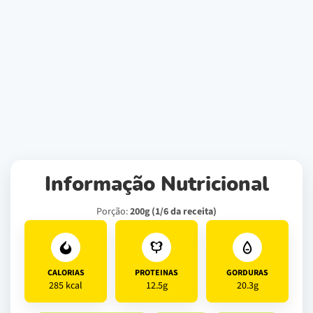
Informação Nutricional
Porção:
200g (1/6 da receita)
CALORIAS
PROTEINAS
GORDURAS
285 kcal
12.5g
20.3g