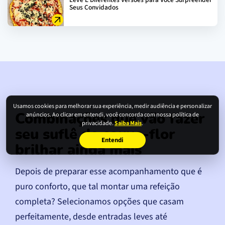
Seus Convidados
Usamos cookies para melhorar sua experiência, medir audiência e personalizar
anúncios. Ao clicar em entendi, você concorda com nossa política de
Combinações que vão fazer
privacidade.
Saiba Mais
.
seu suflê de couve-flor
Entendi
brilhar ainda mais
Depois de preparar esse acompanhamento que é
puro conforto, que tal montar uma refeição
completa? Selecionamos opções que casam
perfeitamente, desde entradas leves até