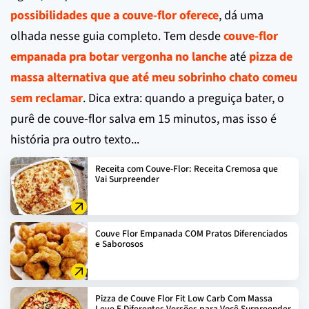
possibilidades que a couve-flor oferece
, dá uma
olhada nesse guia completo. Tem desde
couve-flor
empanada pra botar vergonha no lanche
até
pizza de
massa alternativa que até meu sobrinho chato comeu
sem reclamar
. Dica extra: quando a preguiça bater, o
purê de couve-flor salva em 15 minutos, mas isso é
história pra outro texto...
Receita com Couve-Flor: Receita Cremosa que
Vai Surpreender
Couve Flor Empanada COM Pratos Diferenciados
e Saborosos
Pizza de Couve Flor Fit Low Carb Com Massa
Leve E Diferentes Versões para Você Surpreender