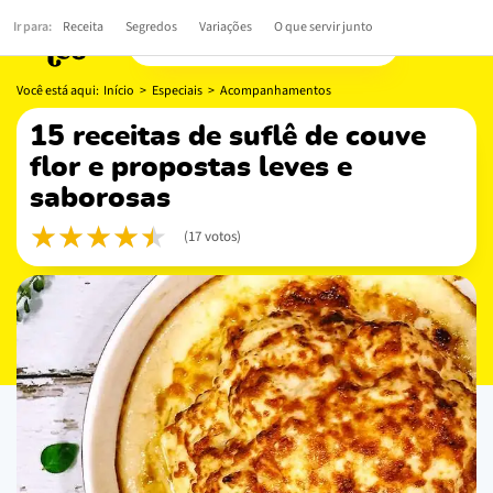
Ir para:
Receita
Segredos
Variações
O que servir junto
Você está aqui:
Início
>
Especiais
>
Acompanhamentos
15 receitas de suflê de couve
flor e propostas leves e
saborosas
(17 votos)