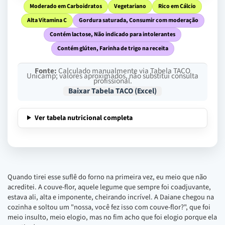
Moderado em Carboidratos
Vegetariano
Rico em Cálcio
Alta Vitamina C
Gordura saturada, Consumir com moderação
Contém lactose, Não indicado para intolerantes
Contém glúten, Farinha de trigo na receita
Fonte:
Calculado manualmente via Tabela TACO
Unicamp; valores aproximados, não substitui consulta
profissional.
Baixar Tabela TACO (Excel)
Ver tabela nutricional completa
Quando tirei esse suflê do forno na primeira vez, eu meio que não
acreditei. A couve-flor, aquele legume que sempre foi coadjuvante,
estava ali, alta e imponente, cheirando incrível. A Daiane chegou na
cozinha e soltou um "nossa, você fez isso com couve-flor?", que foi
meio insulto, meio elogio, mas no fim acho que foi elogio porque ela