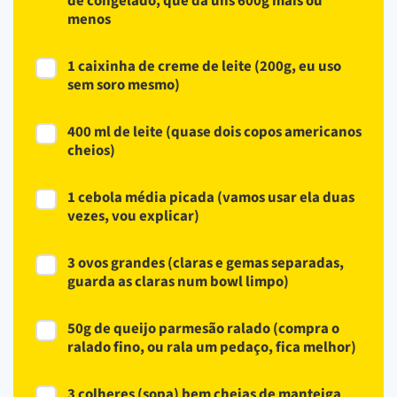
de congelado, que dá uns 600g mais ou
menos
1 caixinha de creme de leite (200g, eu uso
sem soro mesmo)
400 ml de leite (quase dois copos americanos
cheios)
1 cebola média picada (vamos usar ela duas
vezes, vou explicar)
3 ovos grandes (claras e gemas separadas,
guarda as claras num bowl limpo)
50g de queijo parmesão ralado (compra o
ralado fino, ou rala um pedaço, fica melhor)
3 colheres (sopa) bem cheias de manteiga