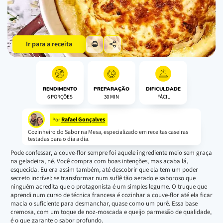
Ir para a receita
RENDIMENTO
PREPARAÇÃO
DIFICULDADE
6 PORÇÕES
30 MIN
FÁCIL
Rafael Gonçalves
Por
Cozinheiro do Sabor na Mesa, especializado em receitas caseiras
testadas para o dia a dia.
Pode confessar, a couve-flor sempre foi aquele ingrediente meio sem graça
na geladeira, né. Você compra com boas intenções, mas acaba lá,
esquecida. Eu era assim também, até descobrir que ela tem um poder
secreto incrível: se transformar num suflê tão aerado e saboroso que
ninguém acredita que o protagonista é um simples legume. O truque que
aprendi num curso de técnica francesa é cozinhar a couve-flor até ela ficar
macia o suficiente para desmanchar, quase como um purê. Essa base
cremosa, com um toque de noz-moscada e queijo parmesão de qualidade,
é o que garante o sabor profundo.