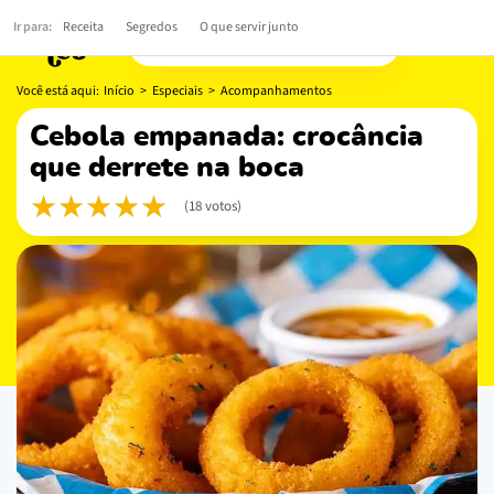
Ir para:
Receita
Segredos
O que servir junto
Você está aqui:
Início
>
Especiais
>
Acompanhamentos
cebola empanada: crocância
que derrete na boca
(18 votos)