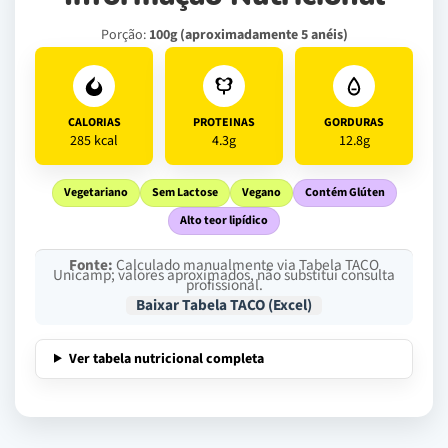
Porção:
100g (aproximadamente 5 anéis)
CALORIAS
PROTEINAS
GORDURAS
285 kcal
4.3g
12.8g
Vegetariano
Sem Lactose
Vegano
Contém Glúten
Alto teor lipídico
Fonte:
Calculado manualmente via Tabela TACO
Unicamp; valores aproximados, não substitui consulta
profissional.
Baixar Tabela TACO (Excel)
Ver tabela nutricional completa