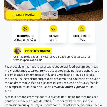
Ir para a receita
RENDIMENTO
PREPARO
DIFICULDADE
APROX. 10 PORÇÕES
30 MIN
FÁCIL
Rafael Gonçalves
Por
Cozinheiro do Sabor na Mesa, especializado em receitas caseiras
testadas para o dia a dia.
Fazer cebola empanada igual à das redes de fast food era um dos meus
maiores desafios caseiros. Eu via aquela crocância perfeita e achava que
era impossível sem um freezer industrial. Até descobrir que o segredo
mora em um ingrediente surpresa da despensa e na paciência de deixar a
massa descansar. A técnica que aprendi em um curso de frituras, focada
na temperatura do óleo e no uso de
amido de milho e panko
, mudou
tudo.
A cebola fica tão crocante por fora que faz barulho ao morder, mas por
dentro fica macia e quase derretida. É um contraste de texturas que
impressiona qualquer um, viu. Serve como um petisco incrível para um dia