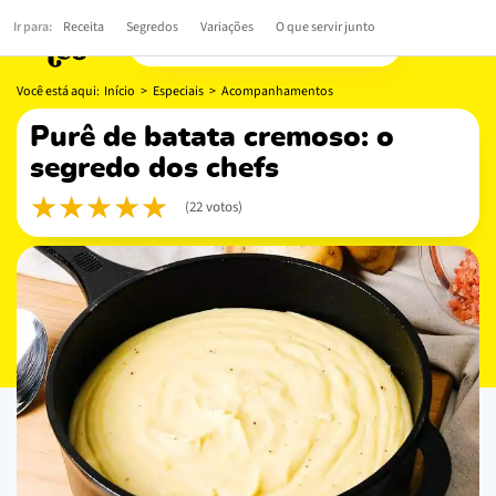
Ir para:
Receita
Segredos
Variações
O que servir junto
Você está aqui:
Início
>
Especiais
>
Acompanhamentos
purê de batata cremoso: o
segredo dos chefs
(22 votos)