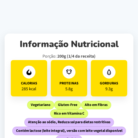
Informação Nutricional
Porção:
200g (1/4 da receita)
CALORIAS
PROTEINAS
GORDURAS
285 kcal
5.8g
9.3g
Vegetariano
Gluten-Free
Alto em Fibras
Rico em Vitamina C
Atenção ao sódio, Reduza sal para dietas restritivas
Contém lactose (leite integral), versão com leite vegetal disponível