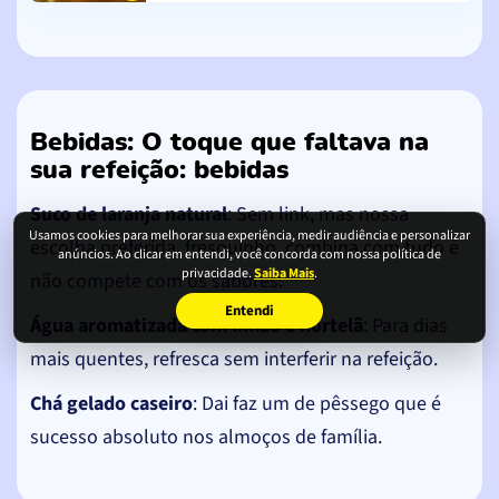
Bebidas: O toque que faltava na
sua refeição: bebidas
Suco de laranja natural
: Sem link, mas nossa
Usamos cookies para melhorar sua experiência, medir audiência e personalizar
escolha preferida, fresquinho, combina com tudo e
anúncios. Ao clicar em entendi, você concorda com nossa política de
privacidade.
Saiba Mais
.
não compete com os sabores.
Entendi
Água aromatizada com limão e hortelã
: Para dias
mais quentes, refresca sem interferir na refeição.
Chá gelado caseiro
: Dai faz um de pêssego que é
sucesso absoluto nos almoços de família.