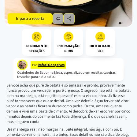
Ir para a receita
RENDIMENTO
PREPARAÇÃO
DIFICULDADE
4 PORÇÕES
60 MIN
FÁCIL
Rafael Gonçalves
Por
Cozinheiro do Sabor na Mesa, especializado em receitas caseiras
testadas para o dia a dia.
Se você acha que purê de batata é só amassar e pronto, provavelmente
nunca provou um verdadeiro purê cremoso. O segredo não está na batata,
nem na manteiga, está no jeito que você espera ela cozinhar. Já fiz esse
purê tantas vezes que quase desisti. Uma vez deixei a água ferver até virar
vapor e as batatas ficaram duras como pedra. Outra, amassei quente
demais e virei uma pasta de cimento. Aí descobri: deixar escorrer por cinco
minutos depois do cozimento faz toda diferença. É o que os chefs fazem,
mas ninguém conta.
Use manteiga real, não margarina. Leite integral, não água com pó. E
pimenta-do-reino na hora, não antes. Esses detalhes não são dica de blog,