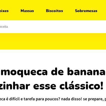
Ir para:
Receita
Segredos
Variações
O que servir junto
eixes
Massas
Biscoitos
Sobremesas
inhar esse clássico!