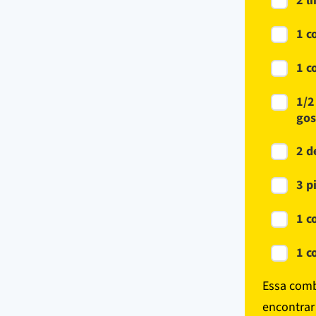
2 l
1 c
1 c
1/2
gos
2 d
3 p
1 c
1 c
Essa comb
encontrar