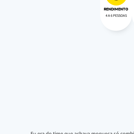
RENDIMENTO
4 A 6 PESSOAS
Eu era do time que achava moqueca só combin