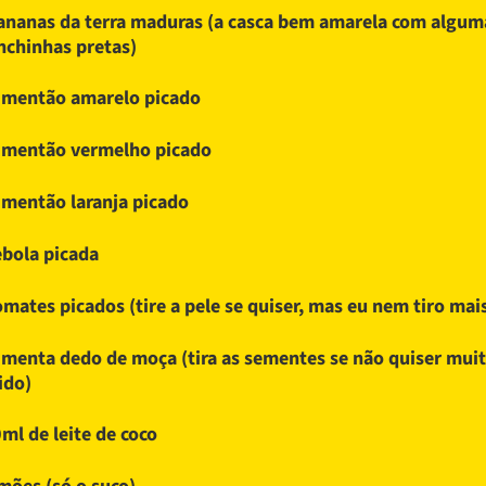
ananas da terra maduras (a casca bem amarela com algum
chinhas pretas)
imentão amarelo picado
imentão vermelho picado
imentão laranja picado
ebola picada
omates picados (tire a pele se quiser, mas eu nem tiro mai
imenta dedo de moça (tira as sementes se não quiser mui
ido)
ml de leite de coco