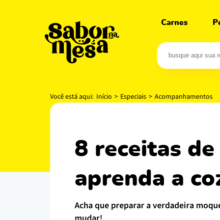
Carnes
P
Você está aqui:
Início
>
Especiais
>
Acompanhamentos
8 receitas de moqueca de banana da terra:
aprenda a coz
acha que preparar a verdadeira moqueca é difícil e tarefa para poucos? nada disso! se prepare, porque hoje esse pensamento vai
mudar!