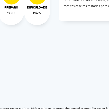
Cozinheiro do Sabor na Mesa, e
receitas caseiras testadas para o
PREPARO
DIFICULDADE
40 MIN
MÉDIO
ava com peixe. Até o dia que experimentei a versão com b