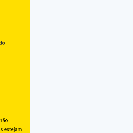
 do
 não
as estejam