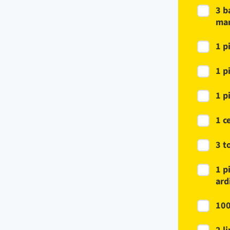
3 b
man
1 p
1 p
1 p
1 c
3 t
1 p
ard
100