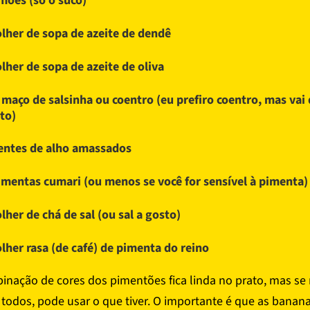
imões (só o suco)
olher de sopa de azeite de dendê
olher de sopa de azeite de oliva
 maço de salsinha ou coentro (eu prefiro coentro, mas vai
to)
entes de alho amassados
imentas cumari (ou menos se você for sensível à pimenta)
olher de chá de sal (ou sal a gosto)
olher rasa (de café) de pimenta do reino
inação de cores dos pimentões fica linda no prato, mas se
 todos, pode usar o que tiver. O importante é que as banan