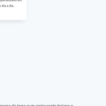
specializado em
 dia a dia.
anana da terra num restaurante baiano e