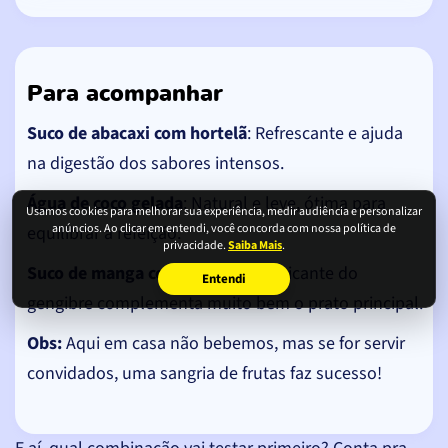
Para acompanhar
Suco de abacaxi com hortelã
: Refrescante e ajuda
na digestão dos sabores intensos.
Água de coco gelada
: Natural e leve, ótima para
Usamos cookies para melhorar sua experiência, medir audiência e personalizar
anúncios. Ao clicar em entendi, você concorda com nossa política de
equilibrar a refeição.
privacidade.
Saiba Mais
.
Suco de manga com gengibre
: O picante do
Entendi
gengibre complementa muito bem o prato principal.
Obs:
Aqui em casa não bebemos, mas se for servir
convidados, uma sangria de frutas faz sucesso!