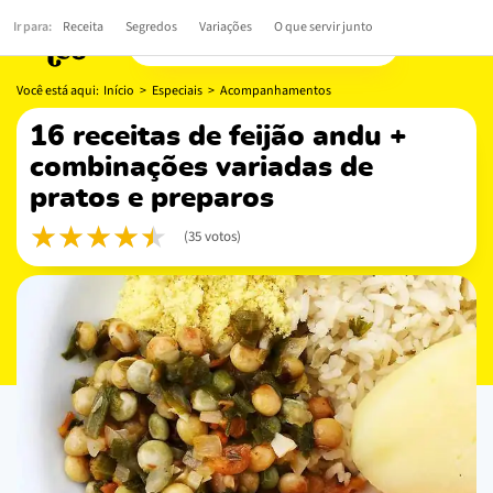
Ir para:
Receita
Segredos
Variações
O que servir junto
Você está aqui:
Início
>
Especiais
>
Acompanhamentos
16 receitas de feijão andu +
combinações variadas de
pratos e preparos
(35 votos)