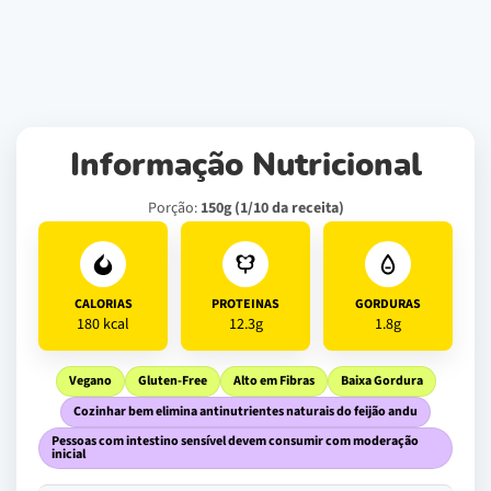
Informação Nutricional
Porção:
150g (1/10 da receita)
CALORIAS
PROTEINAS
GORDURAS
180 kcal
12.3g
1.8g
Vegano
Gluten-Free
Alto em Fibras
Baixa Gordura
Cozinhar bem elimina antinutrientes naturais do feijão andu
Pessoas com intestino sensível devem consumir com moderação
inicial