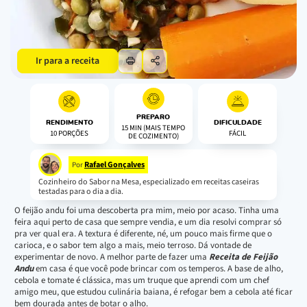
Ir para a receita
PREPARO
RENDIMENTO
DIFICULDADE
15 MIN (MAIS TEMPO
10 PORÇÕES
FÁCIL
DE COZIMENTO)
Rafael Gonçalves
Por
Cozinheiro do Sabor na Mesa, especializado em receitas caseiras
testadas para o dia a dia.
O feijão andu foi uma descoberta pra mim, meio por acaso. Tinha uma
feira aqui perto de casa que sempre vendia, e um dia resolvi comprar só
pra ver qual era. A textura é diferente, né, um pouco mais firme que o
carioca, e o sabor tem algo a mais, meio terroso. Dá vontade de
experimentar de novo. A melhor parte de fazer uma
Receita de Feijão
Andu
em casa é que você pode brincar com os temperos. A base de alho,
cebola e tomate é clássica, mas um truque que aprendi com um chef
amigo meu, que estudou culinária baiana, é refogar bem a cebola até ficar
bem dourada antes de botar o alho.