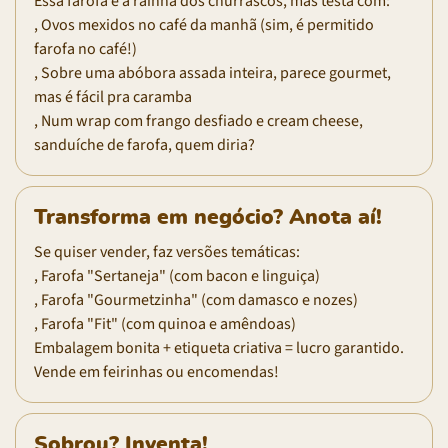
Essa farofa é a rainha dos churrascos, mas testa com:
, Ovos mexidos no café da manhã (sim, é permitido
farofa no café!)
, Sobre uma abóbora assada inteira, parece gourmet,
mas é fácil pra caramba
, Num wrap com frango desfiado e cream cheese,
sanduíche de farofa, quem diria?
Transforma em negócio? Anota aí!
Se quiser vender, faz versões temáticas:
, Farofa "Sertaneja" (com bacon e linguiça)
, Farofa "Gourmetzinha" (com damasco e nozes)
, Farofa "Fit" (com quinoa e amêndoas)
Embalagem bonita + etiqueta criativa = lucro garantido.
Vende em feirinhas ou encomendas!
Sobrou? Inventa!