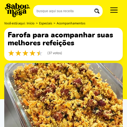
Você está aqui:
Início
>
Especiais
>
Acompanhamentos
farofa para acompanhar suas
melhores refeições
(37 votos)