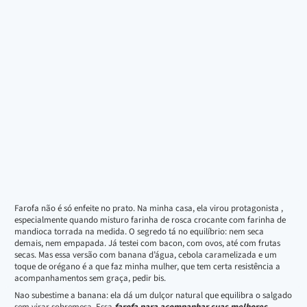
Farofa não é só enfeite no prato. Na minha casa, ela virou protagonista ,
especialmente quando misturo farinha de rosca crocante com farinha de
mandioca torrada na medida. O segredo tá no equilíbrio: nem seca
demais, nem empapada. Já testei com bacon, com ovos, até com frutas
secas. Mas essa versão com banana d’água, cebola caramelizada e um
toque de orégano é a que faz minha mulher, que tem certa resistência a
acompanhamentos sem graça, pedir bis.
Nao subestime a banana: ela dá um dulçor natural que equilibra o salgado
sem virar sobremesa. Essa
farofa para acompanhar suas melhores