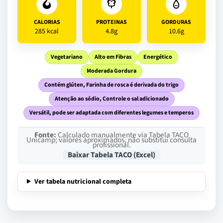
CALORIAS
PROTEINAS
GORDURAS
285 kcal
4.8g
10.6g
Vegetariano
Alto em Fibras
Energético
Moderada Gordura
Contém glúten, Farinha de rosca é derivada do trigo
Atenção ao sódio, Controle o sal adicionado
Versátil, pode ser adaptada com diferentes legumes e temperos
Fonte:
Calculado manualmente via Tabela TACO
Unicamp; valores aproximados, não substitui consulta
profissional.
Baixar Tabela TACO (Excel)
Ver tabela nutricional completa