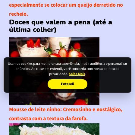
especialmente se colocar um queijo derretido no
recheio.
Doces que valem a pena (até a
última colher)
Usamos cookies para melhorar sua experiência, medir audiência e personalizar
anúncios. Ao clicar em entendi, você concorda com nossa política de
privacidade.
Saiba Mais
.
Entendi
Mousse de leite ninho
: Cremosinho e nostálgico,
contrasta com a textura da farofa.