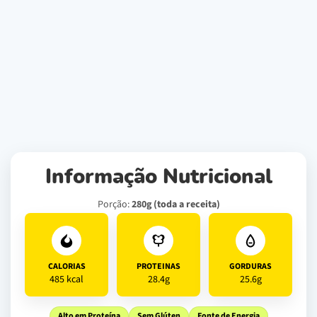
Informação Nutricional
Porção:
280g (toda a receita)
CALORIAS
PROTEINAS
GORDURAS
485 kcal
28.4g
25.6g
Alto em Proteína
Sem Glúten
Fonte de Energia