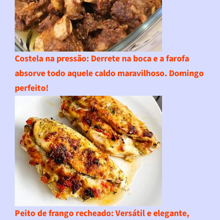
Costela na pressão
: Derrete na boca e a farofa
absorve todo aquele caldo maravilhoso. Domingo
perfeito!
Peito de frango recheado
: Versátil e elegante,