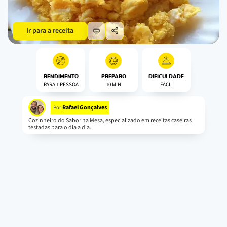
Ir para a receita
RENDIMENTO
PREPARO
DIFICULDADE
PARA 1 PESSOA
10 MIN
FÁCIL
Rafael Gonçalves
Por
Cozinheiro do Sabor na Mesa, especializado em receitas caseiras
testadas para o dia a dia.