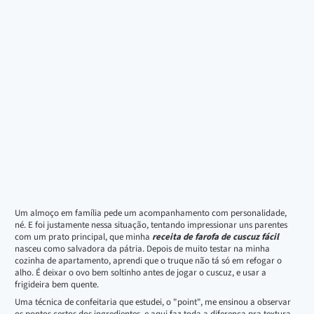
Um almoço em família pede um acompanhamento com personalidade,
né. E foi justamente nessa situação, tentando impressionar uns parentes
com um prato principal, que minha
receita de farofa de cuscuz fácil
nasceu como salvadora da pátria. Depois de muito testar na minha
cozinha de apartamento, aprendi que o truque não tá só em refogar o
alho. É deixar o ovo bem soltinho antes de jogar o cuscuz, e usar a
frigideira bem quente.
Uma técnica de confeitaria que estudei, o "point", me ensinou a observar
os pontos certos dos ingredientes, e aqui faz toda a diferença pra textura