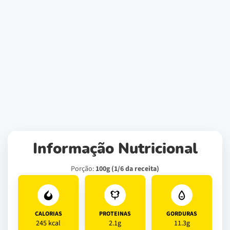
Informação Nutricional
Porção:
100g (1/6 da receita)
CALORIAS
PROTEINAS
GORDURAS
245 kcal
2.1g
11.3g