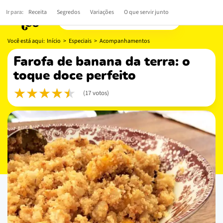
Ir para:
Receita
Segredos
Variações
O que servir junto
Você está aqui:
Início
>
Especiais
>
Acompanhamentos
farofa de banana da terra: o
toque doce perfeito
(17 votos)