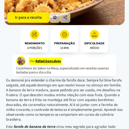
Ir para a receita
RENDIMENTO
PREPARAÇÃO
DIFICULDADE
6 PORÇÕES
15 MIN
MÉDIO
Rafael Gonçalves
Por
Cozinheiro do Sabor na Mesa, especializado em receitas caseiras
testadas para o dia a dia.
Eu demorei pra entender o charme da farofa doce. Sempre fui time farofa
salgada, até aquele domingo em que resolvi inovar no almoço em família.
A banana da terra madura, quase pedindo pra ser usada, me desafiou na
fruteira. O que descobri mudou minha relação com essa fruta. Quando a
banana da terra é frita na manteiga até ficar com aquelas bordinhas
douradas, ela carameliza naturalmente. Aí é só juntar com a farinha de
milho crocante, o contraste de texturas é simplesmente genial. Aprendi isso
observando como os temperos se comportam em cursos de culinária
brasileira.
Esta
farofa de banana da terra
virou meu segredo para agradar todo