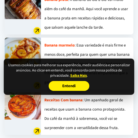
além do café da manhã. Aqui você aprende a usar
a banana prata em receitas rápidas e deliciosas,
que salvam aquele lanche da tarde.
Banana marmelo
: Essa variedade é mais firme e
menos doce, perfeita para quem quer uma banana
que não desmancha no cozimento. Ideal para
Usamos cookies para melhorar sua experiência, medir audiência e personalizar
anúncios. Ao clicar em entendi, você concorda com nossa política de
fritar ou fazer aquelas bananas empanadas que a
privacidade.
Saiba Mais
.
gente adora.
Entendi
Receitas Com banana
: Um apanhado geral de
receitas que usam a banana como protagonista.
Do café da manhã à sobremesa, você vai se
surpreender com a versatilidade dessa fruta.