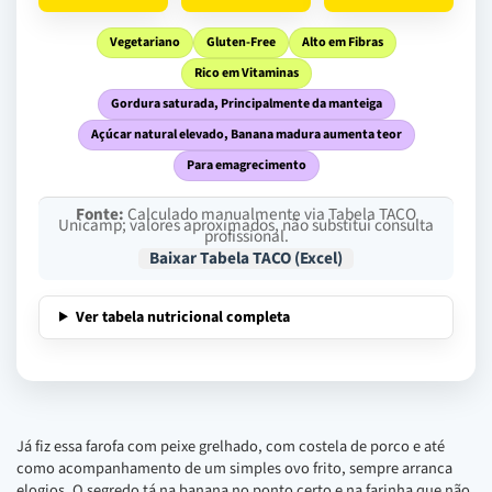
Vegetariano
Gluten-Free
Alto em Fibras
Rico em Vitaminas
Gordura saturada, Principalmente da manteiga
Açúcar natural elevado, Banana madura aumenta teor
Para emagrecimento
Fonte:
Calculado manualmente via Tabela TACO
Unicamp; valores aproximados, não substitui consulta
profissional.
Baixar Tabela TACO (Excel)
Ver tabela nutricional completa
Já fiz essa farofa com peixe grelhado, com costela de porco e até
como acompanhamento de um simples ovo frito, sempre arranca
elogios. O segredo tá na banana no ponto certo e na farinha que não