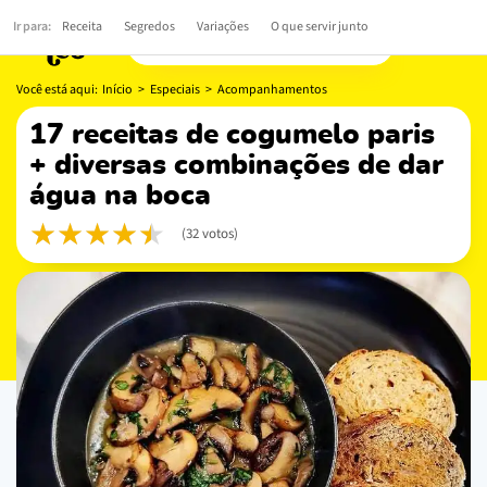
Ir para:
Receita
Segredos
Variações
O que servir junto
Você está aqui:
Início
>
Especiais
>
Acompanhamentos
17 receitas de cogumelo paris
+ diversas combinações de dar
água na boca
(32 votos)