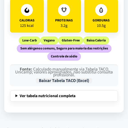
CALORIAS
PROTEINAS
GORDURAS
125 kcal
3.2g
10.5g
Low-Carb
Vegano
Gluten-Free
Baixa Caloria
Sem alérgenos comuns, Seguro para maioria das restrições
Controle de sódio
Fonte:
Calculado manualmente via Tabela TACO
Unicamp; valores aproximados, não substitui consulta
profissional.
Baixar Tabela TACO (Excel)
Ver tabela nutricional completa