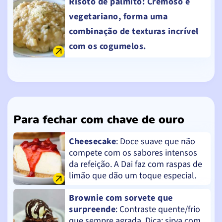
Risoto de palmito
: Cremoso e
vegetariano, forma uma
combinação de texturas incrível
com os cogumelos.
Para fechar com chave de ouro
Cheesecake
: Doce suave que não
compete com os sabores intensos
da refeição. A Dai faz com raspas de
limão que dão um toque especial.
Brownie com sorvete que
surpreende
: Contraste quente/frio
que sempre agrada. Dica: sirva com