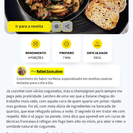
Ir para a receita
RENDIMENTO
PREPARO
DIFICULDADE
4 PORÇÕES
7 MIN
FÁCIL
Rafael Gonçalves
Por
Cozinheiro do Sabor na Mesa, especializado em receitas caseiras
testadas para o dia a dia.
Já cozinhei com vários cogumelos, mas o champignon paris sempre me
pega pela praticidade. Lembro de uma vez que a Daiane chegou do
trabalho mais cedo, com aquela cara de quem queria um jantar rápido
mas gostoso. Foi ali, com meia dúzia de ingredientes na bancada de
quartzo, que esse refogado salvou a noite. O segredo tá em tratar ele com
respeito. Não é só jogar na panela. Uma dica que aprendi em um curso de
técnicas francesas é refogar em fogo bem alto no início, pra selar e reter a
umidade natural do cogumelo.