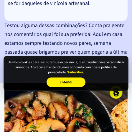
se for daqueles de vinícola artesanal.
Testou alguma dessas combinações? Conta pra gente
nos comentários qual foi sua preferida! Aqui em casa
estamos sempre testando novos pares, semana
passada quase brigamos pra ver quem pegaria a última
porção do risoto com os cogumelos...
Usamos cookies para melhorar sua experiência, medir audiência e personalizar
anúncios. Ao clicar em entendi, você concorda com nossa política de
privacidade.
Saiba Mais
.
Entendi