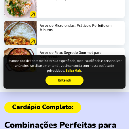
Arroz de Micro-ondas: Prático e Perfeito em
Minutos
Arroz de Pato: Segredo Gourmet para
Surpreender
Usamos cookies para melhorar sua experiência, medir audiência e personalizar
anúncios. Ao clicar em entendi, você concorda com nossa política de
privacidade.
Saiba Mais
.
Entendi
Combinações Perfeitas para