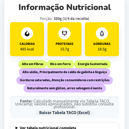
Informação Nutricional
Porção:
350g (1/4 da receita)
CALORIAS
PROTEINAS
GORDURAS
485 kcal
15.7g
18.5g
Alto em Fibras
Rico em Ferro
Energia Sustentada
Alto sódio, Principalmente do caldo de galinha e linguiça
Gorduras saturadas, Atenção consumidores com restrições
Naturalmente sem glúten, arroz selvagem é isento
Fonte:
Calculado manualmente via Tabela TACO
Unicamp; valores aproximados, não substitui consulta
profissional.
Baixar Tabela TACO (Excel)
Ver tabela nutricional completa