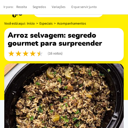
Ir para:
Receita
Segredos
Variações
O que servir junto
Você está aqui:
Início
>
Especiais
>
Acompanhamentos
arroz selvagem: segredo
gourmet para surpreender
(16 votos)