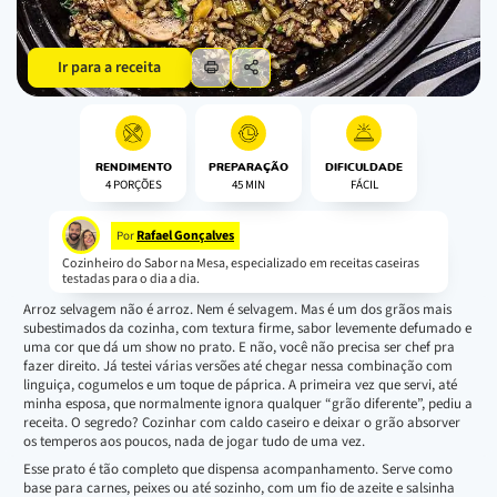
Ir para a receita
RENDIMENTO
PREPARAÇÃO
DIFICULDADE
4 PORÇÕES
45 MIN
FÁCIL
Rafael Gonçalves
Por
Cozinheiro do Sabor na Mesa, especializado em receitas caseiras
testadas para o dia a dia.
Arroz selvagem não é arroz. Nem é selvagem. Mas é um dos grãos mais
subestimados da cozinha, com textura firme, sabor levemente defumado e
uma cor que dá um show no prato. E não, você não precisa ser chef pra
fazer direito. Já testei várias versões até chegar nessa combinação com
linguiça, cogumelos e um toque de páprica. A primeira vez que servi, até
minha esposa, que normalmente ignora qualquer “grão diferente”, pediu a
receita. O segredo? Cozinhar com caldo caseiro e deixar o grão absorver
os temperos aos poucos, nada de jogar tudo de uma vez.
Esse prato é tão completo que dispensa acompanhamento. Serve como
base para carnes, peixes ou até sozinho, com um fio de azeite e salsinha