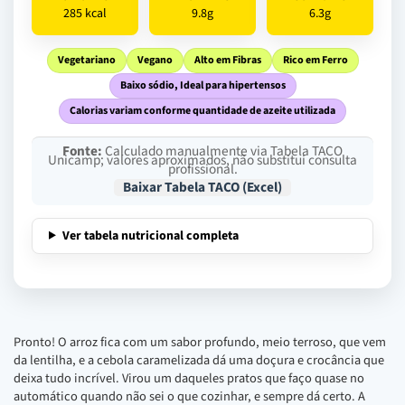
285 kcal
9.8g
6.3g
Vegetariano
Vegano
Alto em Fibras
Rico em Ferro
Baixo sódio, Ideal para hipertensos
Calorias variam conforme quantidade de azeite utilizada
Fonte:
Calculado manualmente via Tabela TACO
Unicamp; valores aproximados, não substitui consulta
profissional.
Baixar Tabela TACO (Excel)
Ver tabela nutricional completa
Pronto! O arroz fica com um sabor profundo, meio terroso, que vem
da lentilha, e a cebola caramelizada dá uma doçura e crocância que
deixa tudo incrível. Virou um daqueles pratos que faço quase no
automático quando não sei o que cozinhar, e sempre dá certo. A