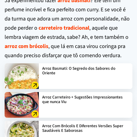
Já experimentou fazer
arroz basmati
? Ele tem um
perfume incrível e fica perfeito com curry. E se você é
da turma que adora um arroz com personalidade, não
pode perder o
carreteiro tradicional
, aquele que
lembra viagem de estrada, sabe? Ah, e tem também o
arroz com brócolis
, que lá em casa virou coringa pra
quando preciso disfarçar que tô comendo verdura.
Arroz Basmati: O Segredo dos Sabores do
Oriente
Arroz Carreteiro + Sugestões Impressionantes
que nunca Viu
Arroz Com Brócolis E Diferentes Versões Super
Saudáveis E Saborosas