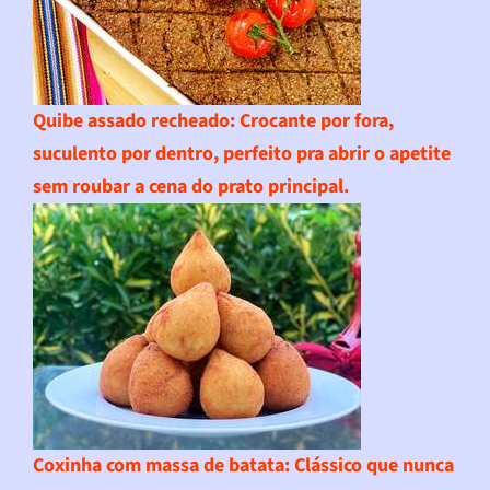
Quibe assado recheado
: Crocante por fora,
suculento por dentro, perfeito pra abrir o apetite
sem roubar a cena do prato principal.
Coxinha com massa de batata
: Clássico que nunca