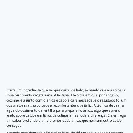
Existe um ingrediente que sempre deixei de lado, achando que era só para
sopa ou comida vegetariana. A lentilha. Até o dia em que, por engano,
cozinhei ela junto com o arroz e cebola caramelizada, e o resultado foi um
dos pratos mais saborosos e reconfortantes que já fiz. A técnica de usar a
água do cozimento da lentilha para preparar o arroz, algo que aprendi
lendo sobre caldos em livros de culinária, faz toda a diferença. Ela entrega
um sabor profundo e uma cremosidade única, que nenhum outro caldo
consegue.
A cebola bem dourada não é só enfeite, ela dá um toque doce e crocante