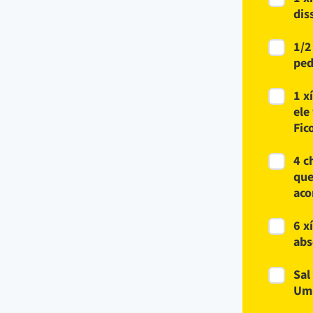
dis
1/2
ped
1 x
ele
Fic
4 c
que
aco
6 x
abs
Sal
Um 