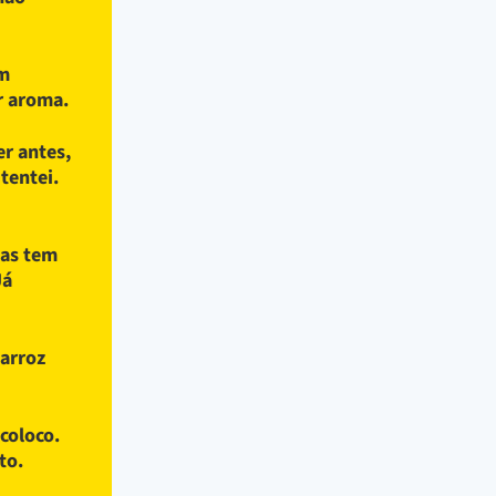
em
r aroma.
er antes,
 tentei.
mas tem
Já
 arroz
coloco.
to.