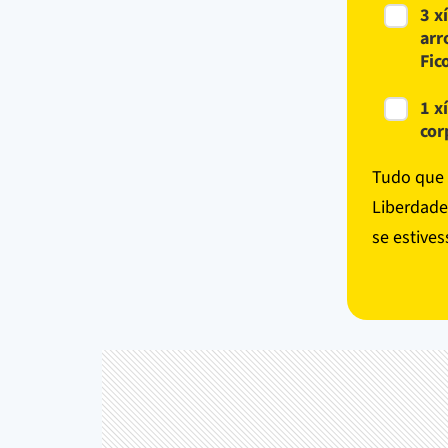
3 x
arr
Fic
1 x
cor
Tudo que 
Liberdade
se estives