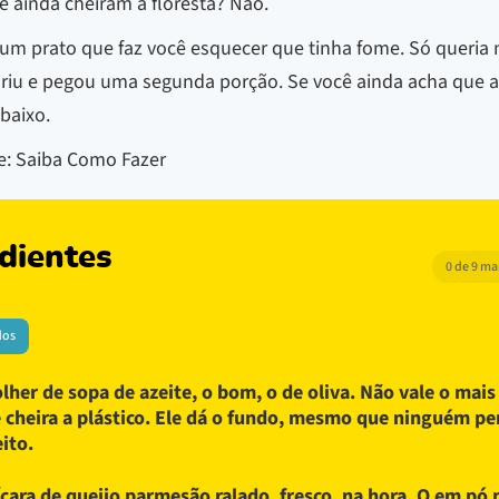
 ainda cheiram a floresta? Não.
 um prato que faz você esquecer que tinha fome. Só queria 
la riu e pegou uma segunda porção. Se você ainda acha que
baixo.
e: Saiba Como Fazer
dientes
0 de 9 m
dos
olher de sopa de azeite, o bom, o de oliva. Não vale o mais
 cheira a plástico. Ele dá o fundo, mesmo que ninguém pe
eito.
ícara de queijo parmesão ralado, fresco, na hora. O em pó 