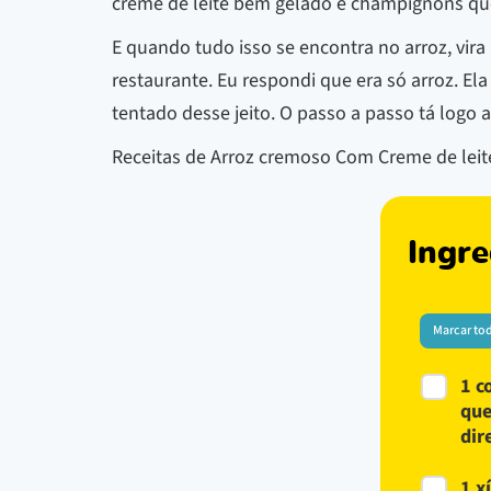
creme de leite bem gelado e champignons que
E quando tudo isso se encontra no arroz, vira
restaurante. Eu respondi que era só arroz. E
tentado desse jeito. O passo a passo tá logo a
Receitas de Arroz cremoso Com Creme de leit
Ingre
Marcar to
1 c
que
dir
1 x