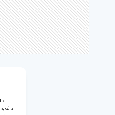
to.
a, só o