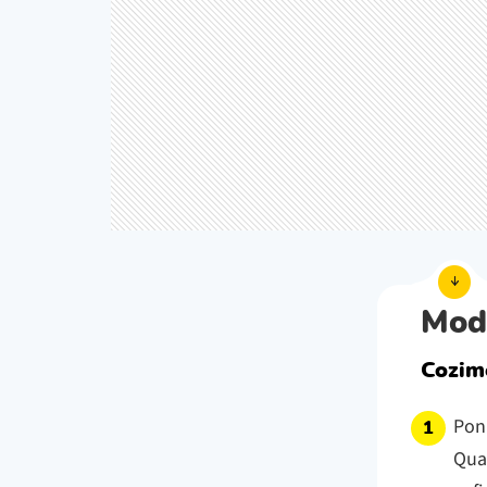
Mod
Cozim
Ponh
Quan