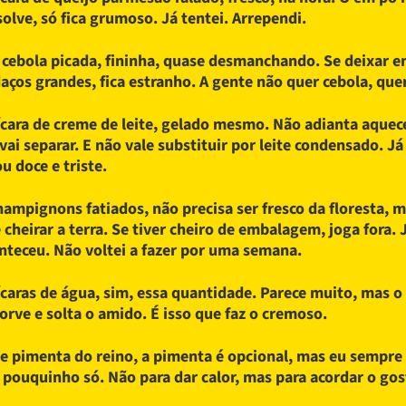
solve, só fica grumoso. Já tentei. Arrependi.
 cebola picada, fininha, quase desmanchando. Se deixar 
aços grandes, fica estranho. A gente não quer cebola, que
ícara de creme de leite, gelado mesmo. Não adianta aquec
 vai separar. E não vale substituir por leite condensado. Já
ou doce e triste.
hampignons fatiados, não precisa ser fresco da floresta, 
 cheirar a terra. Se tiver cheiro de embalagem, joga fora. 
nteceu. Não voltei a fazer por uma semana.
ícaras de água, sim, essa quantidade. Parece muito, mas o
orve e solta o amido. É isso que faz o cremoso.
 e pimenta do reino, a pimenta é opcional, mas eu sempre 
pouquinho só. Não para dar calor, mas para acordar o gos