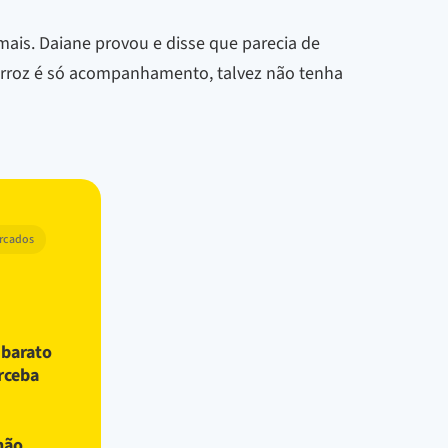
mais. Daiane provou e disse que parecia de
 arroz é só acompanhamento, talvez não tenha
arcados
 barato
rceba
não