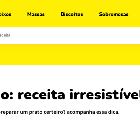
Ir para:
Receita
Segredos
Variações
O que servir junto
eixes
Massas
Biscoitos
Sobremesas
o: receita irresistí
preparar um prato certeiro? acompanha essa dica.