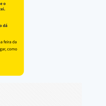
se o
ei.
ão dá
a feira da
agar, como