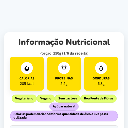
Informação Nutricional
Porção:
150g (1/6 da receita)
CALORIAS
PROTEINAS
GORDURAS
285 kcal
5.2g
6.8g
Vegetariano
Vegano
Sem Lactose
Boa Fonte de Fibras
Açúcar natural
Calorias podem variar conforme quantidade de óleo e uva passa
utilizada