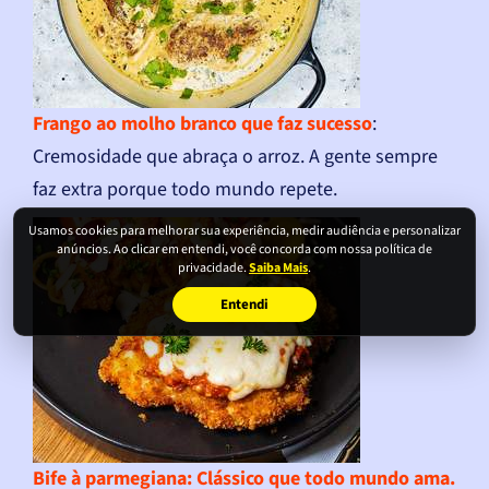
Frango ao molho branco que faz sucesso
:
Cremosidade que abraça o arroz. A gente sempre
faz extra porque todo mundo repete.
Usamos cookies para melhorar sua experiência, medir audiência e personalizar
anúncios. Ao clicar em entendi, você concorda com nossa política de
privacidade.
Saiba Mais
.
Entendi
Bife à parmegiana
: Clássico que todo mundo ama.