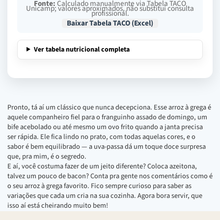
Fonte:
Calculado manualmente via Tabela TACO
Unicamp; valores aproximados, não substitui consulta
profissional.
Baixar Tabela TACO (Excel)
Ver tabela nutricional completa
Pronto, tá aí um clássico que nunca decepciona. Esse arroz à grega é
aquele companheiro fiel para o franguinho assado de domingo, um
bife acebolado ou até mesmo um ovo frito quando a janta precisa
ser rápida. Ele fica lindo no prato, com todas aquelas cores, e o
sabor é bem equilibrado — a uva-passa dá um toque doce surpresa
que, pra mim, é o segredo.
E aí, você costuma fazer de um jeito diferente? Coloca azeitona,
talvez um pouco de bacon? Conta pra gente nos comentários como é
o seu arroz à grega favorito. Fico sempre curioso para saber as
variações que cada um cria na sua cozinha. Agora bora servir, que
isso aí está cheirando muito bem!